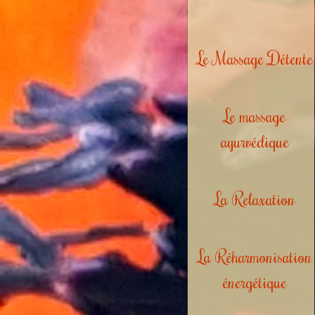
Le Massage Détente
Le massage
ayurvédique
La Relaxation
La Réharmonisation
énergétique