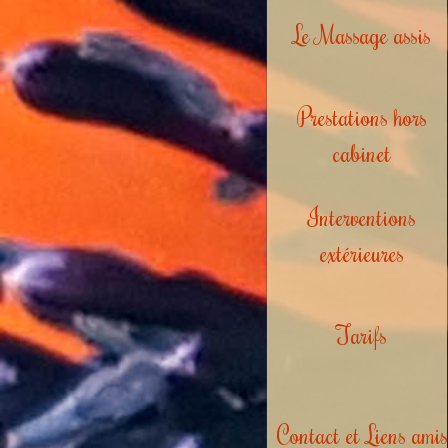
Le Massage assis
Prestations hors
cabinet
Interventions
extérieures
Tarifs
Contact et Liens amis