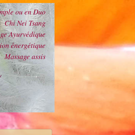
Simple ou en Duo
Chi Nei Tsang
age Ayurvédique
tion énergétique
Massage assis
r