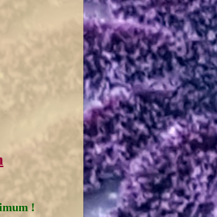
n
nimum !