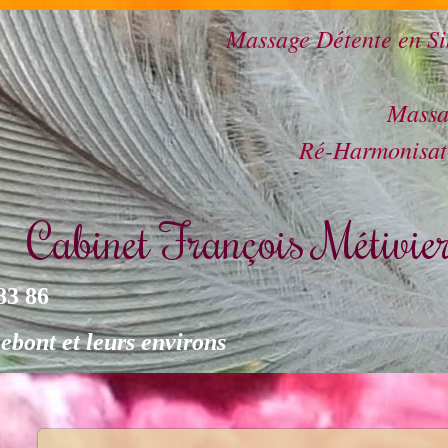
Massage Détente en 
Mass
Ré-Harmonisa
Cabinet François Métivie
83 86
ont et leurs environs