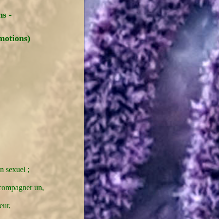
s -
motions)
n sexuel ;
ccompagner un,
eur,